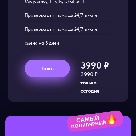
Midjourney, Firefly, Chat GPT
Проверка дз и помощь 24/7 в чате
Проверка дз и помощь 24/7 в чате
смена на 5 дней
3990
₽
Начать
3990
₽
только
сегодня