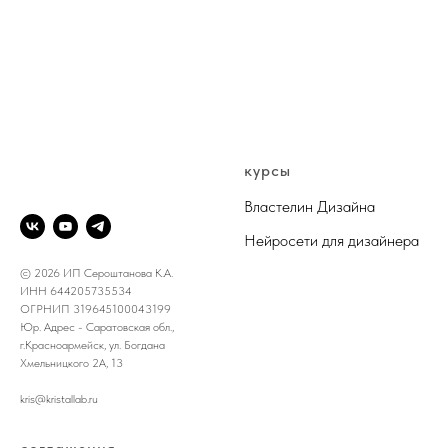
@DESIGN.KRISTALL
курсы
Властелин Дизайна
Нейросети для дизайнера
© 2026 ИП Сероштанова К.А.
ИНН 644205735534
ОГРНИП 319645100043199
Юр. Адрес - Саратовская обл.,
г.Красноармейск, ул. Богдана
Хмельницкого 2А, 13
kris@kristallab.ru