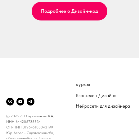
Подробнее о Дизайн-код
@DESIGN.KRISTALL
курсы
Властелин Дизайна
Нейросети для дизайнера
© 2026 ИП Сероштанова К.А.
ИНН 644205735534
ОГРНИП 319645100043199
Юр. Адрес - Саратовская обл.,
г.Красноармейск, ул. Богдана