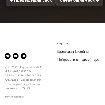
← Предыдущий урок
Следующий урок →
@DESIGN.KRISTALL
курсы
Властелин Дизайна
Нейросети для дизайнера
© 2026 ИП Сероштанова К.А.
ИНН 644205735534
ОГРНИП 319645100043199
Юр. Адрес - Саратовская обл.,
г.Красноармейск, ул. Богдана
Хмельницкого 2А, 13
kris@kristallab.ru