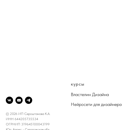
@DESIGN.KRISTALL
курсы
Властелин Дизайна
Нейросети для дизайнера
© 2026 ИП Сероштанова К.А.
ИНН 644205735534
ОГРНИП 319645100043199
Юр. Адрес - Саратовская обл.,