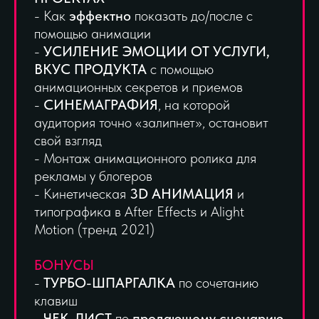
- Как
эффектно
показать до/после с
помощью анимации
-
УСИЛЕНИЕ ЭМОЦИИ ОТ УСЛУГИ,
ВКУС ПРОДУКТА
с помощью
анимационных секретов и приемов
-
СИНЕМАГРАФИЯ
, на которой
аудитория точно «залипнет», остановит
свой взгляд
- Монтаж анимационного ролика для
рекламы у блогеров
- Кинетическая
3D АНИМАЦИЯ
и
типографика в After Effects и Alight
Motion (тренд 2021)
БОНУСЫ
-
ТУРБО-ШПАРГАЛКА
по сочетанию
клавиш
-
ЧЕК-ЛИСТ
по
продающему сценарию