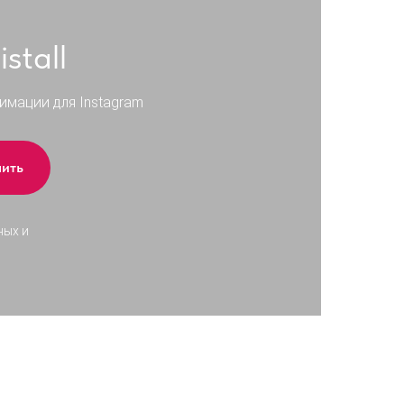
stall
имации для Instagram
чить
ных и